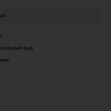
man!
g)
von Elisabeth Nagl)
aters