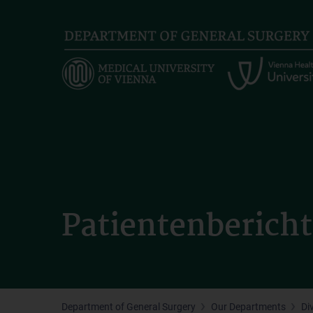
Skip
to
main
content
Patientenberich
Department of General Surgery
Our Departments
Di