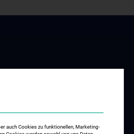
ING AND
RESEARCH
ATION
Forschung Viszeralchirurgie
ngen
Forschung Gefäßchirurgie
re im
Forschung Transplantation
udium N202
Preise und Auszeichnungen
hes Jahr (KPJ)
Researcher of the month
er auch Cookies zu funktionellen, Marketing-