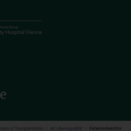
te
vision of Transplantation
alt Lebensqualität
Patientenberichte