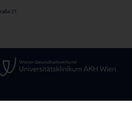
traße 21
OUR DEPARTMENTS
STUDIES, TRAIN
FURTHER EDUC
pie
Division of Visceral Surgery
Lehrveranstaltu
iat 7B
Division of Vascular Surgery