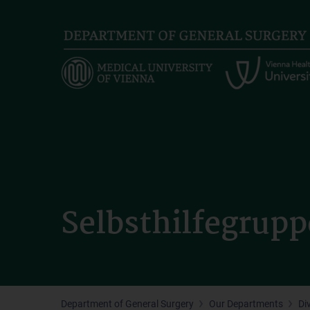
Skip
to
main
content
Selbsthilfegrup
Department of General Surgery
Our Departments
Di