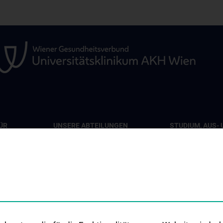
ÜR
UNSERE ABTEILUNGEN
STUDIUM, AUS- 
WEITERBILDUN
Abteilung für Viszeralchirurgie
pie
Lehrveranstaltu
Abteilung für Gefäßchirurgie
iat 7B
Chirurgische Leh
Abteilung für Transplantation
Humanmedizinst
Klinisch-Praktisc
Famulatur
ionen