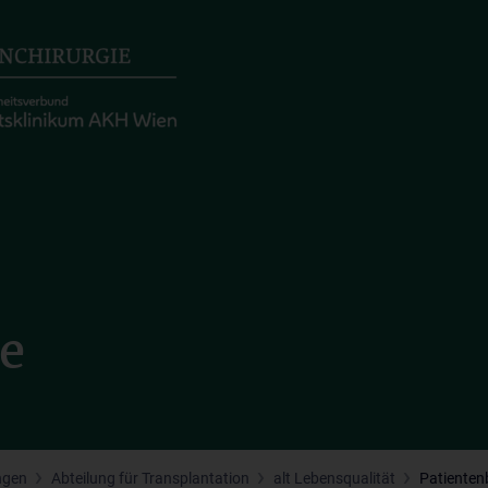
te
ngen
Abteilung für Transplantation
alt Lebensqualität
Patienten