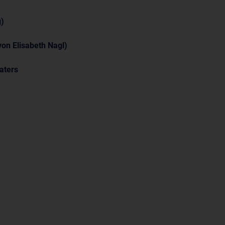
g)
von Elisabeth Nagl)
aters