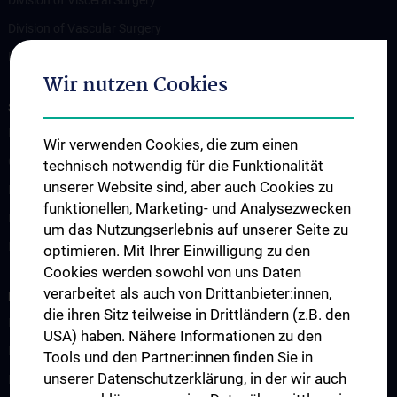
Division of Vascular Surgery
Division of Transplantation
Wir nutzen Cookies
STUDIES, TRAINING AND FURTHER EDUCATION
Lehrveranstaltungen
Wir verwenden Cookies, die zum einen
Chirurgische Lehre im Humanmedizinstudium N202
technisch notwendig für die Funktionalität
unserer Website sind, aber auch Cookies zu
Klinisch-Praktisches Jahr (KPJ)
funktionellen, Marketing- und Analysezwecken
Famulatur
um das Nutzungserlebnis auf unserer Seite zu
Fellows & Observer
optimieren. Mit Ihrer Einwilligung zu den
Cookies werden sowohl von uns Daten
verarbeitet als auch von Drittanbieter:innen,
RESEARCH
die ihren Sitz teilweise in Drittländern (z.B. den
Forschung Viszeralchirurgie
USA) haben. Nähere Informationen zu den
Forschung Gefäßchirurgie
Tools und den Partner:innen finden Sie in
unserer Datenschutzerklärung, in der wir auch
Forschung Transplantation