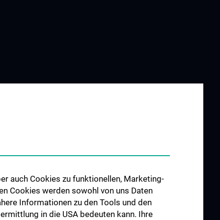
ING AND
RESEARCH
ATION
Forschung Viszeralchirurgie
ngen
Forschung Gefäßchirurgie
re im
Forschung Transplantation
udium N202
Preise und Auszeichnungen
hes Jahr (KPJ)
Researcher of the month
er auch Cookies zu funktionellen, Marketing-
 den Cookies werden sowohl von uns Daten
er
 Nähere Informationen zu den Tools und den
bermittlung in die USA bedeuten kann. Ihre