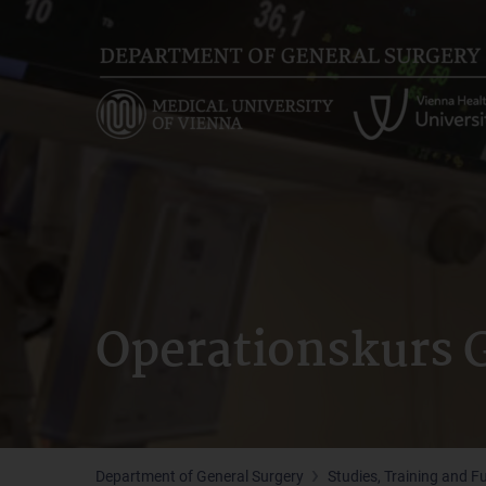
Skip
to
main
content
Operationskurs G
Department of General Surgery
Studies, Training and F