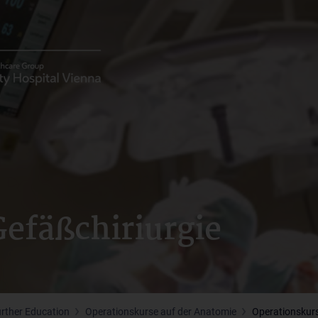
efäßchiriurgie
urther Education
Operationskurse auf der Anatomie
Operationskurs