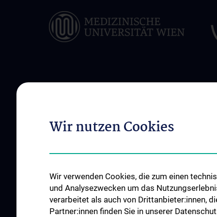
ABOUT US
FOR PATIENTS
Unsere klinischen Schwerpunkte
Diagnose und Thera
Wir nutzen Cookies
Unsere Ärztinnen und Ärzte
OP-Planungsekretar
Our Divisions
Unsere Ambulanzen
Unsere Pflege-Teams
Unsere Stationen
Events
Unsere Intensivstat
Wir verwenden Cookies, die zum einen technisc
News
Roboterchirurgie
und Analysezwecken um das Nutzungserlebnis a
verarbeitet als auch von Drittanbieter:innen, d
Contact
Tumorboards
Partner:innen finden Sie in unserer Datenschut
Notfälle