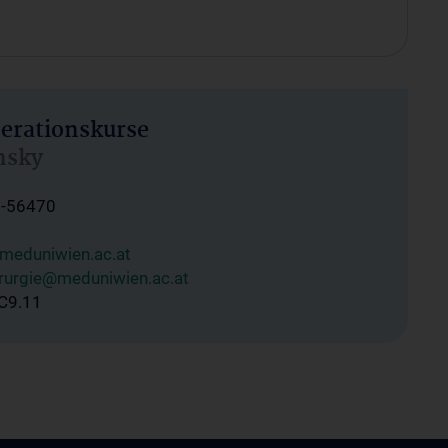
perationskurse
nsky
0-56470
meduniwien.ac.at
irurgie@meduniwien.ac.at
C9.11