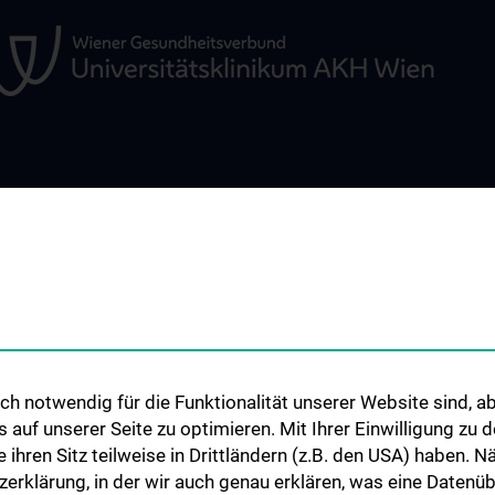
OUR DEPARTMENTS
STUDIES, TRAIN
FURTHER EDUC
pie
Division of Visceral Surgery
Lehrveranstaltu
iat 7B
Division of Vascular Surgery
Chirurgische Leh
Division of Transplantation
Humanmedizinst
Klinisch-Praktisc
ionen
h notwendig für die Funktionalität unserer Website sind, ab
Famulatur
uf unserer Seite zu optimieren. Mit Ihrer Einwilligung zu
Fellows & Observ
ie ihren Sitz teilweise in Drittländern (z.B. den USA) haben.
zerklärung, in der wir auch genau erklären, was eine Datenü