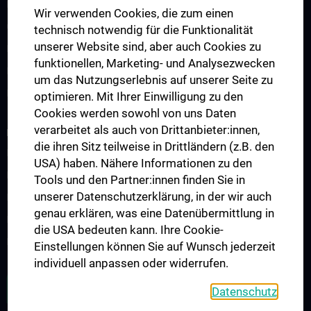
Lehrveranstaltungen
Wir verwenden Cookies, die zum einen
Chirurgische Lehre im Humanmedizinstudium N202
technisch notwendig für die Funktionalität
unserer Website sind, aber auch Cookies zu
Klinisch-Praktisches Jahr (KPJ)
funktionellen, Marketing- und Analysezwecken
Famulatur
um das Nutzungserlebnis auf unserer Seite zu
Fellows & Observer
optimieren. Mit Ihrer Einwilligung zu den
Cookies werden sowohl von uns Daten
verarbeitet als auch von Drittanbieter:innen,
RESEARCH
die ihren Sitz teilweise in Drittländern (z.B. den
Forschung Viszeralchirurgie
USA) haben. Nähere Informationen zu den
Forschung Gefäßchirurgie
Tools und den Partner:innen finden Sie in
unserer Datenschutzerklärung, in der wir auch
Forschung Transplantation
genau erklären, was eine Datenübermittlung in
Preise und Auszeichnungen
die USA bedeuten kann. Ihre Cookie-
Researcher of the month
Einstellungen können Sie auf Wunsch jederzeit
individuell anpassen oder widerrufen.
ALLE NEWS
Datenschutz