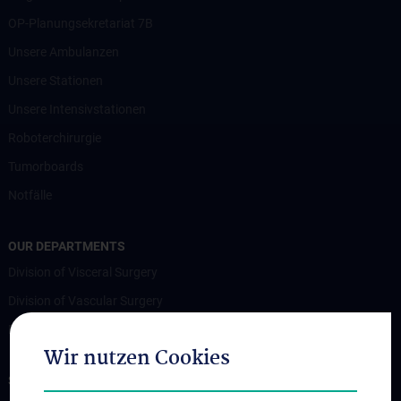
OP-Planungsekretariat 7B
Unsere Ambulanzen
Unsere Stationen
Unsere Intensivstationen
Roboterchirurgie
Tumorboards
Notfälle
OUR DEPARTMENTS
Division of Visceral Surgery
Division of Vascular Surgery
Division of Transplantation
Wir nutzen Cookies
STUDIES, TRAINING AND FURTHER EDUCATION