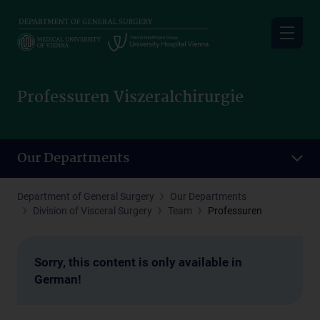
Skip
to
main
content
Professuren Viszeralchirurgie
Our Departments
Department of General Surgery
Our Departments
Division of Visceral Surgery
Team
Professuren
Sorry, this content is only available in
German!