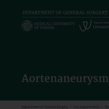
Skip
to
main
content
Aortenaneurysm
Department of General Surgery
Our Departments
Di