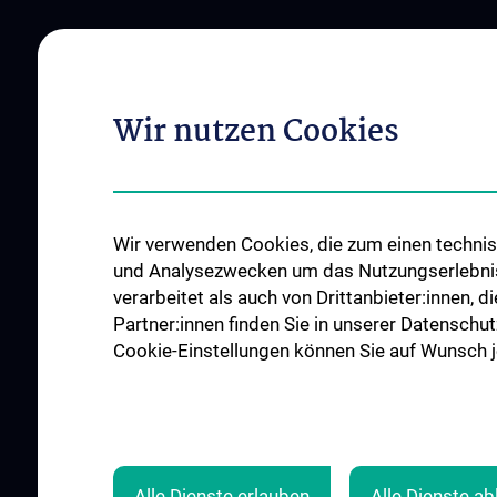
ABOUT US
FOR PATIENTS
Unsere klinischen Schwerpunkte
Diagnose und Thera
Wir nutzen Cookies
Unsere Ärztinnen und Ärzte
OP-Planungsekretar
Our Divisions
Unsere Ambulanzen
Unsere Pflege-Teams
Unsere Stationen
Events
Unsere Intensivstat
Wir verwenden Cookies, die zum einen technisc
News
Roboterchirurgie
und Analysezwecken um das Nutzungserlebnis a
verarbeitet als auch von Drittanbieter:innen, d
Contact
Tumorboards
Partner:innen finden Sie in unserer Datenschut
Notfälle
Cookie-Einstellungen können Sie auf Wunsch je
ALLE NEWS
Alle Dienste erlauben
Alle Dienste a