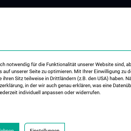
OUR DEPARTMENTS
STUDIES, TRAIN
FURTHER EDUC
pie
Division of Visceral Surgery
Lehrveranstaltu
iat 7B
Division of Vascular Surgery
Chirurgische Leh
Division of Transplantation
Humanmedizinst
Klinisch-Praktisc
ionen
h notwendig für die Funktionalität unserer Website sind, ab
Famulatur
uf unserer Seite zu optimieren. Mit Ihrer Einwilligung zu
Fellows & Observ
ie ihren Sitz teilweise in Drittländern (z.B. den USA) haben.
zerklärung, in der wir auch genau erklären, was eine Datenü
derzeit individuell anpassen oder widerrufen.
blehnen
Einstellungen