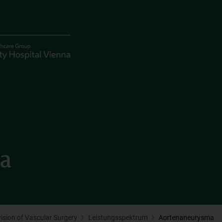
a
vision of Vascular Surgery
Leistungsspektrum
Aortenaneurysma