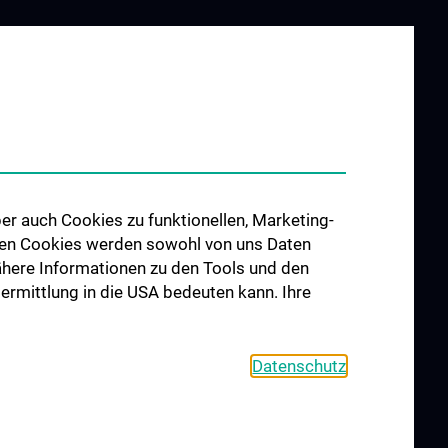
ING AND
RESEARCH
ATION
Forschung Viszeralchirurgie
ngen
Forschung Gefäßchirurgie
re im
Forschung Transplantation
udium N202
Preise und Auszeichnungen
hes Jahr (KPJ)
Researcher of the month
er auch Cookies zu funktionellen, Marketing-
 den Cookies werden sowohl von uns Daten
er
 Nähere Informationen zu den Tools und den
bermittlung in die USA bedeuten kann. Ihre
Datenschutz