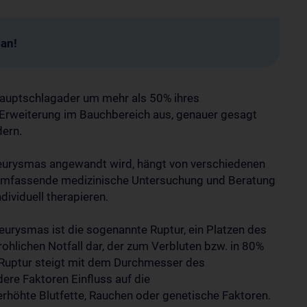
man!
Hauptschlagader um mehr als 50% ihres
 Erweiterung im Bauchbereich aus, genauer gesagt
dern.
eurysmas angewandt wird, hängt von verschiedenen
ne umfassende medizinische Untersuchung und Beratung
dividuell therapieren.
eurysmas ist die sogenannte Ruptur, ein Platzen des
rohlichen Notfall dar, der zum Verbluten bzw. in 80%
r Ruptur steigt mit dem Durchmesser des
re Faktoren Einfluss auf die
erhöhte Blutfette, Rauchen oder genetische Faktoren.