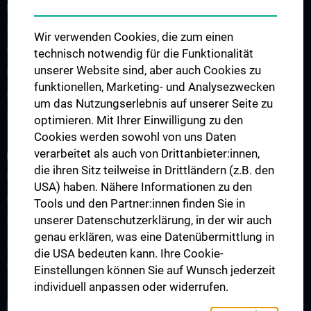
STUDIES, TRAINING AND FURTHER EDUCATION
Lehrveranstaltungen
Wir verwenden Cookies, die zum einen
Chirurgische Lehre im Humanmedizinstudium N202
technisch notwendig für die Funktionalität
unserer Website sind, aber auch Cookies zu
Klinisch-Praktisches Jahr (KPJ)
funktionellen, Marketing- und Analysezwecken
Famulatur
um das Nutzungserlebnis auf unserer Seite zu
Fellows & Observer
optimieren. Mit Ihrer Einwilligung zu den
Cookies werden sowohl von uns Daten
verarbeitet als auch von Drittanbieter:innen,
RESEARCH
die ihren Sitz teilweise in Drittländern (z.B. den
Forschung Viszeralchirurgie
USA) haben. Nähere Informationen zu den
Forschung Gefäßchirurgie
Tools und den Partner:innen finden Sie in
unserer Datenschutzerklärung, in der wir auch
Forschung Transplantation
genau erklären, was eine Datenübermittlung in
Preise und Auszeichnungen
die USA bedeuten kann. Ihre Cookie-
Researcher of the month
Einstellungen können Sie auf Wunsch jederzeit
individuell anpassen oder widerrufen.