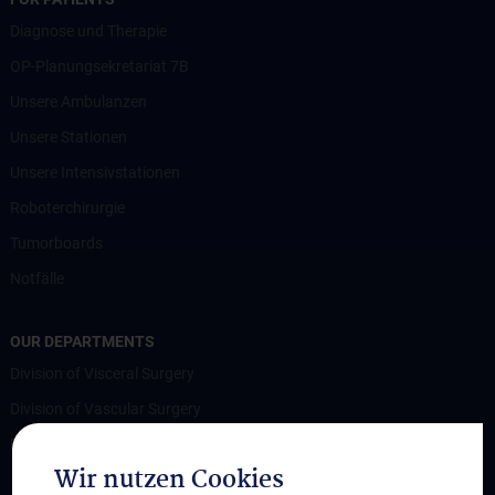
Diagnose und Therapie
OP-Planungsekretariat 7B
Unsere Ambulanzen
Unsere Stationen
Unsere Intensivstationen
Roboterchirurgie
Tumorboards
Notfälle
OUR DEPARTMENTS
Division of Visceral Surgery
Division of Vascular Surgery
Division of Transplantation
Wir nutzen Cookies