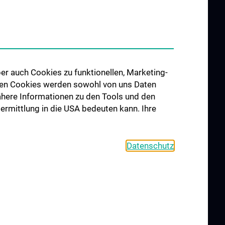
ngen
Forschung Gefäßchirurgie
re im
Forschung Transplantation
udium N202
Preise und Auszeichnungen
hes Jahr (KPJ)
Researcher of the month
er auch Cookies zu funktionellen, Marketing-
er
 den Cookies werden sowohl von uns Daten
 Nähere Informationen zu den Tools und den
bermittlung in die USA bedeuten kann. Ihre
Datenschutz
S
KONTAKT
COOKIE-EINSTELLUNGEN
IMPRESSUM