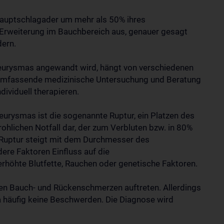
Hauptschlagader um mehr als 50% ihres
 Erweiterung im Bauchbereich aus, genauer gesagt
dern.
eurysmas angewandt wird, hängt von verschiedenen
ne umfassende medizinische Untersuchung und Beratung
dividuell therapieren.
eurysmas ist die sogenannte Ruptur, ein Platzen des
rohlichen Notfall dar, der zum Verbluten bzw. in 80%
r Ruptur steigt mit dem Durchmesser des
re Faktoren Einfluss auf die
erhöhte Blutfette, Rauchen oder genetische Faktoren.
nen Bauch- und Rückenschmerzen auftreten. Allerdings
 häufig keine Beschwerden. Die Diagnose wird