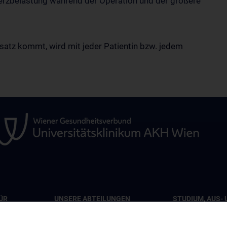
 Herzbelastung während der Operation und der größere
atz kommt, wird mit jeder Patientin bzw. jedem
ÜR
UNSERE ABTEILUNGEN
STUDIUM, AUS- 
WEITERBILDUN
Abteilung für Viszeralchirurgie