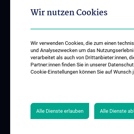
Diagnose und Thera
Unsere Ärztinnen und Ärzte
Wir nutzen Cookies
OP-Planungsekretar
Unsere Abteilungen
Unsere Ambulanzen
Unsere Pflege-Teams
Unsere Stationen
Events
Unsere Intensivstat
News
Wir verwenden Cookies, die zum einen technisc
Roboterchirurgie
Kontakt
und Analysezwecken um das Nutzungserlebnis a
verarbeitet als auch von Drittanbieter:innen, d
Tumorboards
Partner:innen finden Sie in unserer Datenschut
Notfälle
Cookie-Einstellungen können Sie auf Wunsch je
ALLE NEWS
Alle Dienste erlauben
Alle Dienste a
© 2026 Medizinische Universität Wien