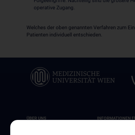
Folgeeingriffe. Nachteilig sind die größere
operative Zugang.
Welches der oben genannten Verfahren zum Eins
Patienten individuell entschieden.
ÜBER UNS
INFORMATIONEN F
PATIENT:INNEN
Unsere klinischen Schwerpunkte