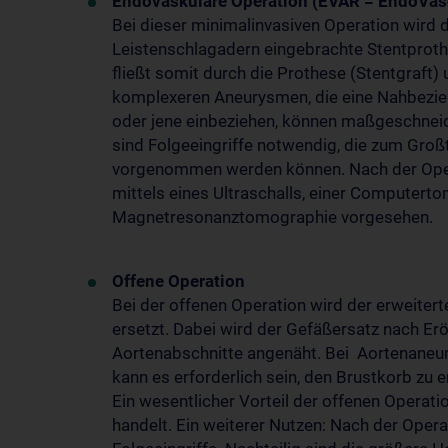
Endovaskuläre Operation (EVAR = EndoVas
Bei dieser minimalinvasiven Operation wird
Leistenschlagadern eingebrachte Stentproth
fließt somit durch die Prothese (Stentgraft
komplexeren Aneurysmen, die eine Nahbezie
oder jene einbeziehen, können maßgeschnei
sind Folgeeingriffe notwendig, die zum Groß
vorgenommen werden können. Nach der Oper
mittels eines Ultraschalls, einer Computert
Magnetresonanztomographie vorgesehen.
Offene Operation
Bei der offenen Operation wird der erweiter
ersetzt. Dabei wird der Gefäßersatz nach E
Aortenabschnitte angenäht. Bei Aortenaneury
kann es erforderlich sein, den Brustkorb zu e
Ein wesentlicher Vorteil der offenen Operati
handelt. Ein weiterer Nutzen: Nach der Ope