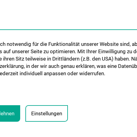
pie
Lehrveranstaltu
Abteilung für Gefäßchirurgie
iat 7B
Chirurgische Leh
Abteilung für Transplantation
Humanmedizinst
Klinisch-Praktisc
Famulatur
ionen
h notwendig für die Funktionalität unserer Website sind, ab
Fellows & Observ
uf unserer Seite zu optimieren. Mit Ihrer Einwilligung zu
ie ihren Sitz teilweise in Drittländern (z.B. den USA) haben.
zerklärung, in der wir auch genau erklären, was eine Datenü
derzeit individuell anpassen oder widerrufen.
blehnen
Einstellungen
RECHTLICHE