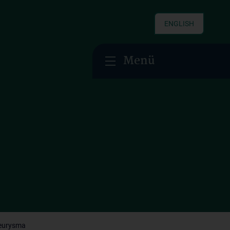
ENGLISH
Menü
eurysma