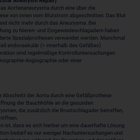
cular Aneurysm Repair)
 das Aortenaneurysma durch eine über die
ese von innen vom Blutstrom abgeschnitten. Das Blut
) und nicht mehr durch das Aneurysma. Bei
hung zu Nieren- und Eingeweideschlagadern haben
derte Spezialprothesen verwendet werden. Manchmal
teil endovaskulär (= innerhalb des Gefäßes)
ation sind regelmäßige Kontrolluntersuchungen
omographie-Angiographie oder einer
te Abschnitt der Aorta durch eine Gefäßprothese
röffnung der Bauchhöhle an die gesunden
smen, die zusätzlich die Brustschlagader betreffen,
röffnen.
on ist, dass es sich hierbei um eine dauerhafte Lösung
ration bedarf es nur weniger Nachuntersuchungen und