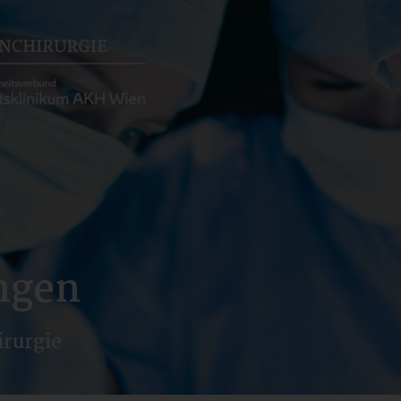
ngen
irurgie