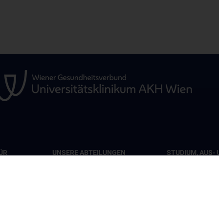
ÜR
UNSERE ABTEILUNGEN
STUDIUM, AUS- 
WEITERBILDUN
Abteilung für Viszeralchirurgie
pie
Lehrveranstaltu
Abteilung für Gefäßchirurgie
iat 7B
Chirurgische Leh
Abteilung für Transplantation
Humanmedizinst