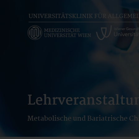
Skip
to
main
content
Lehrveranstaltu
Metabolische und Bariatrische Ch