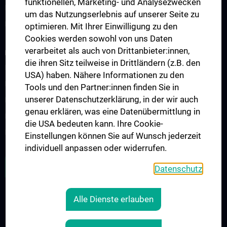
funktionellen, Marketing- und Analysezwecken
Famulatur
um das Nutzungserlebnis auf unserer Seite zu
Fellows & Observer
optimieren. Mit Ihrer Einwilligung zu den
Cookies werden sowohl von uns Daten
verarbeitet als auch von Drittanbieter:innen,
FORSCHUNG
die ihren Sitz teilweise in Drittländern (z.B. den
Forschung Viszeralchirurgie
USA) haben. Nähere Informationen zu den
Forschung Gefäßchirurgie
Tools und den Partner:innen finden Sie in
unserer Datenschutzerklärung, in der wir auch
Forschung Transplantation
genau erklären, was eine Datenübermittlung in
Preise und Auszeichnungen
die USA bedeuten kann. Ihre Cookie-
Researcher of the month
Einstellungen können Sie auf Wunsch jederzeit
individuell anpassen oder widerrufen.
ALLE NEWS
Datenschutz
Alle Dienste erlauben
RECHTLICHES
KONTAKT