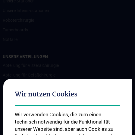
Unsere Stationen
Unsere Intensivstationen
Roboterchirurgie
Tumorboards
Notfälle
UNSERE ABTEILUNGEN
Abteilung für Viszeralchirurgie
Abteilung für Gefäßchirurgie
Abteilung für Transplantation
Wir nutzen Cookies
STUDIUM, AUS- UND WEITERBILDUNG
Lehrveranstaltungen
Wir verwenden Cookies, die zum einen
Chirurgische Lehre im Humanmedizinstudium N202
technisch notwendig für die Funktionalität
unserer Website sind, aber auch Cookies zu
Klinisch-Praktisches Jahr (KPJ)