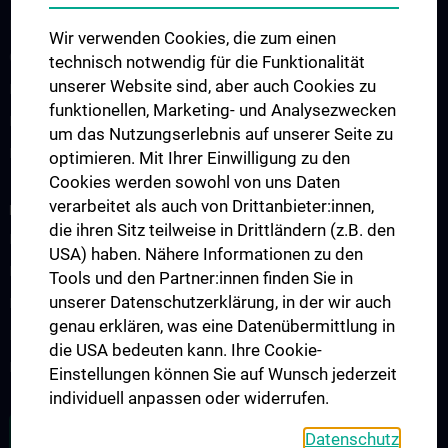
Lehrveranstaltungen
Wir verwenden Cookies, die zum einen
Chirurgische Lehre im Humanmedizinstudium N202
technisch notwendig für die Funktionalität
unserer Website sind, aber auch Cookies zu
Klinisch-Praktisches Jahr (KPJ)
funktionellen, Marketing- und Analysezwecken
Famulatur
um das Nutzungserlebnis auf unserer Seite zu
Fellows & Observer
optimieren. Mit Ihrer Einwilligung zu den
Cookies werden sowohl von uns Daten
verarbeitet als auch von Drittanbieter:innen,
FORSCHUNG
die ihren Sitz teilweise in Drittländern (z.B. den
Forschung Viszeralchirurgie
USA) haben. Nähere Informationen zu den
Forschung Gefäßchirurgie
Tools und den Partner:innen finden Sie in
unserer Datenschutzerklärung, in der wir auch
Forschung Transplantation
genau erklären, was eine Datenübermittlung in
Preise und Auszeichnungen
die USA bedeuten kann. Ihre Cookie-
Researcher of the month
Einstellungen können Sie auf Wunsch jederzeit
individuell anpassen oder widerrufen.
ALLE NEWS
Datenschutz