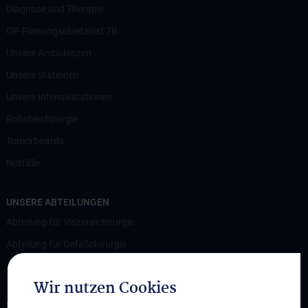
Diagnose und Therapie
OP-Planungsekretariat 7B
Unsere Ambulanzen
Unsere Stationen
Unsere Intensivstationen
Roboterchirurgie
Tumorboards
Notfälle
UNSERE ABTEILUNGEN
Abteilung für Viszeralchirurgie
Abteilung für Gefäßchirurgie
Abteilung für Transplantation
Wir nutzen Cookies
STUDIUM, AUS- UND WEITERBILDUNG