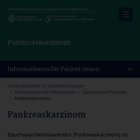
Skip
to
main
content
Pankreaskarzinom
Informationen für Patient:innen
Universitätsklinik für Allgemeinchirurgie
Informationen für Patient:innen
Diagnose und Therapie
Pankreaskarzinom
Pankreaskarzinom
Bauchspeicheldrüsenkrebs (Pankreaskarzinom) ist