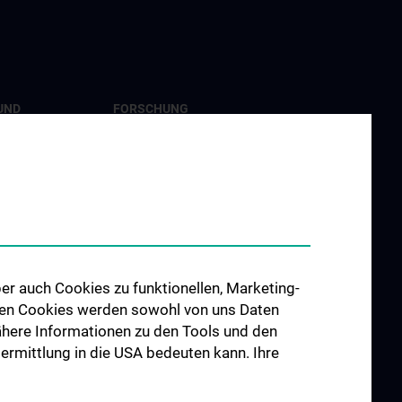
UND
FORSCHUNG
G
Forschung Viszeralchirurgie
ngen
Forschung Gefäßchirurgie
re im
Forschung Transplantation
udium N202
Preise und Auszeichnungen
hes Jahr (KPJ)
Researcher of the month
er auch Cookies zu funktionellen, Marketing-
er
 den Cookies werden sowohl von uns Daten
 Nähere Informationen zu den Tools und den
bermittlung in die USA bedeuten kann. Ihre