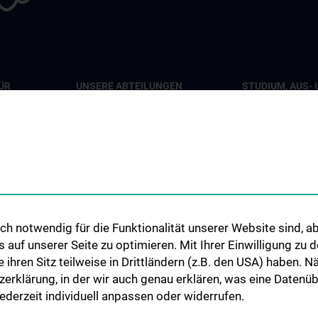
ÜR
UNSERE ABTEILUNGEN
STUDIUM, AUS- 
WEITERBILDUN
Abteilung für Viszeralchirurgie
pie
Lehrveranstaltu
Abteilung für Gefäßchirurgie
iat 7B
Chirurgische Leh
Abteilung für Transplantation
Humanmedizinst
Klinisch-Praktisc
Famulatur
ionen
h notwendig für die Funktionalität unserer Website sind, ab
Fellows & Observ
uf unserer Seite zu optimieren. Mit Ihrer Einwilligung zu
ie ihren Sitz teilweise in Drittländern (z.B. den USA) haben.
zerklärung, in der wir auch genau erklären, was eine Datenü
derzeit individuell anpassen oder widerrufen.