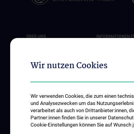
ÜBER UNS
INFORMATIONEN F
PATIENT:INNEN
Unsere klinischen Schwerpunkte
Diagnose und Thera
Unsere Ärztinnen und Ärzte
Wir nutzen Cookies
OP-Planungsekretar
Unsere Abteilungen
Unsere Ambulanzen
Unsere Pflege-Teams
Unsere Stationen
Events
Unsere Intensivstat
News
Wir verwenden Cookies, die zum einen technisc
Roboterchirurgie
Kontakt
und Analysezwecken um das Nutzungserlebnis a
verarbeitet als auch von Drittanbieter:innen, d
Tumorboards
Partner:innen finden Sie in unserer Datenschut
Notfälle
Cookie-Einstellungen können Sie auf Wunsch je