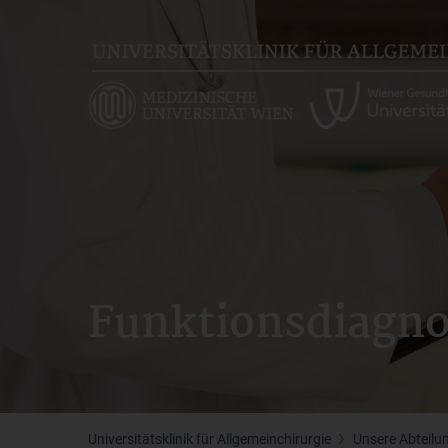
Skip
to
main
content
Funktionsdiagno
Universitätsklinik für Allgemeinchirurgie
Unsere Abteilu