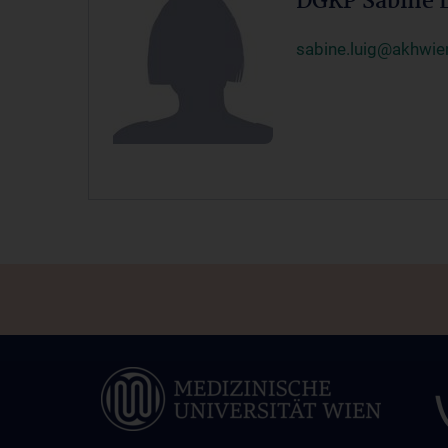
DGKP Sabine 
sabine.luig@akhwie