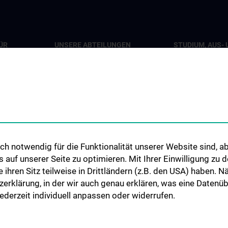
ÜR
UNSERE ABTEILUNGEN
STUDIUM, AUS- 
WEITERBILDUN
Abteilung für Viszeralchirurgie
pie
Lehrveranstaltu
Abteilung für Gefäßchirurgie
iat 7B
Chirurgische Leh
Abteilung für Transplantation
Humanmedizinst
Klinisch-Praktisc
Famulatur
ionen
h notwendig für die Funktionalität unserer Website sind, ab
Fellows & Observ
uf unserer Seite zu optimieren. Mit Ihrer Einwilligung zu
ie ihren Sitz teilweise in Drittländern (z.B. den USA) haben.
zerklärung, in der wir auch genau erklären, was eine Datenü
derzeit individuell anpassen oder widerrufen.