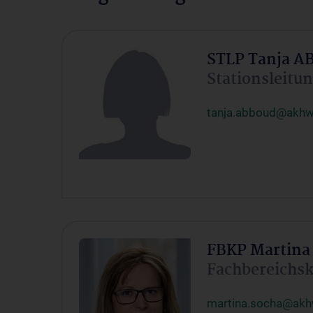
STLP Tanja 
Stationsleitu
tanja.abboud@akhw
FBKP Martin
Fachbereichsk
martina.socha@akh