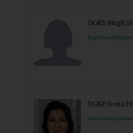
DGKS Birgit
birgit.horvath@akhw
DGKP Irena F
irena.fischer@akhwi