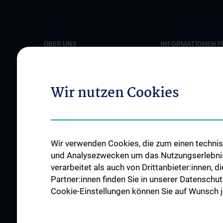
ÜBER UNS
INFORMATIONEN F
PATIENT:INNEN
Unsere klinischen Schwerpunkte
Diagnose und Thera
Unsere Ärztinnen und Ärzte
Wir nutzen Cookies
OP-Planungsekretar
Unsere Abteilungen
Unsere Ambulanzen
Unsere Pflege-Teams
Unsere Stationen
Events
Unsere Intensivstat
News
Wir verwenden Cookies, die zum einen technisc
Roboterchirurgie
Kontakt
und Analysezwecken um das Nutzungserlebnis a
verarbeitet als auch von Drittanbieter:innen, d
Tumorboards
Partner:innen finden Sie in unserer Datenschut
Notfälle
Cookie-Einstellungen können Sie auf Wunsch je
ALLE NEWS