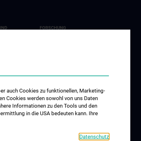
UND
FORSCHUNG
G
Forschung Viszeralchirurgie
ngen
Forschung Gefäßchirurgie
re im
Forschung Transplantation
udium N202
Preise und Auszeichnungen
hes Jahr (KPJ)
Researcher of the month
er auch Cookies zu funktionellen, Marketing-
er
 den Cookies werden sowohl von uns Daten
 Nähere Informationen zu den Tools und den
bermittlung in die USA bedeuten kann. Ihre
Datenschutz