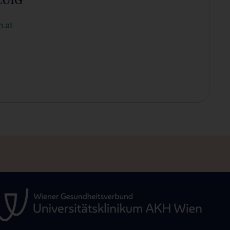
LUIG
n.at