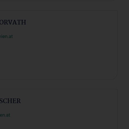
 HORVATH
ien.at
ISCHER
en.at