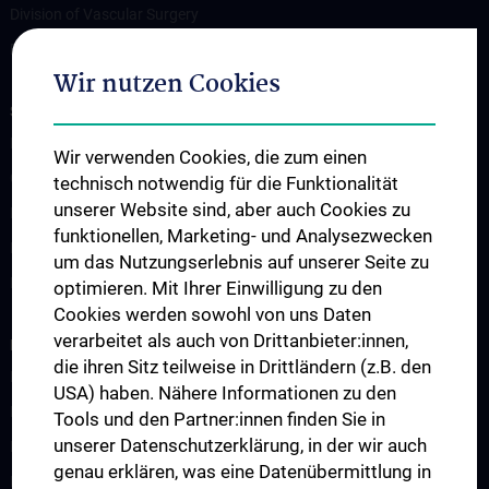
Division of Vascular Surgery
Division of Transplantation
Wir nutzen Cookies
STUDIES, TRAINING AND FURTHER EDUCATION
Lehrveranstaltungen
Wir verwenden Cookies, die zum einen
Chirurgische Lehre im Humanmedizinstudium N202
technisch notwendig für die Funktionalität
unserer Website sind, aber auch Cookies zu
Klinisch-Praktisches Jahr (KPJ)
funktionellen, Marketing- und Analysezwecken
Famulatur
um das Nutzungserlebnis auf unserer Seite zu
Fellows & Observer
optimieren. Mit Ihrer Einwilligung zu den
Cookies werden sowohl von uns Daten
verarbeitet als auch von Drittanbieter:innen,
RESEARCH
die ihren Sitz teilweise in Drittländern (z.B. den
Forschung Viszeralchirurgie
USA) haben. Nähere Informationen zu den
Forschung Gefäßchirurgie
Tools und den Partner:innen finden Sie in
unserer Datenschutzerklärung, in der wir auch
Forschung Transplantation
genau erklären, was eine Datenübermittlung in
Preise und Auszeichnungen