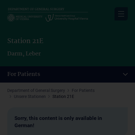
Skip
to
main
content
Station 21E
Darm, Leber
For Patients
Department of General Surgery
For Patients
Unsere Stationen
Station 21E
Sorry, this content is only available in
German!