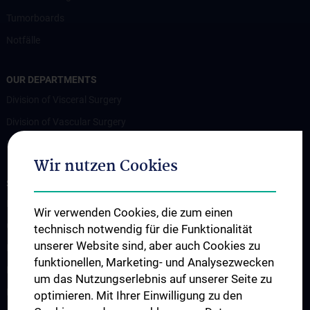
Tumorboards
Notfälle
OUR DEPARTMENTS
Division of Visceral Surgery
Division of Vascular Surgery
Division of Transplantation
Wir nutzen Cookies
STUDIES, TRAINING AND FURTHER EDUCATION
Lehrveranstaltungen
Wir verwenden Cookies, die zum einen
Chirurgische Lehre im Humanmedizinstudium N202
technisch notwendig für die Funktionalität
unserer Website sind, aber auch Cookies zu
Klinisch-Praktisches Jahr (KPJ)
funktionellen, Marketing- und Analysezwecken
Famulatur
um das Nutzungserlebnis auf unserer Seite zu
Fellows & Observer
optimieren. Mit Ihrer Einwilligung zu den