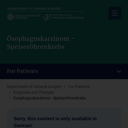
Skip
to
main
content
Ösophaguskarzinom -
Speiseröhrenkrebs
For Patients
Department of General Surgery
For Patients
Diagnose und Therapie
Ösophaguskarzinom - Speiseröhrenkrebs
Sorry, this content is only available in
German!