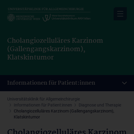
Skip
to
main
content
Cholangiozelluläres Karzinom
(Gallengangskarzinom),
Klatskintumor
Informationen für Patient:innen
Universitätsklinik für Allgemeinchirurgie
Informationen für Patient:innen
Diagnose und Therapie
Cholangiozelluläres Karzinom (Gallengangskarzinom),
Klatskintumor
Cholangiozelluläres Karzinom