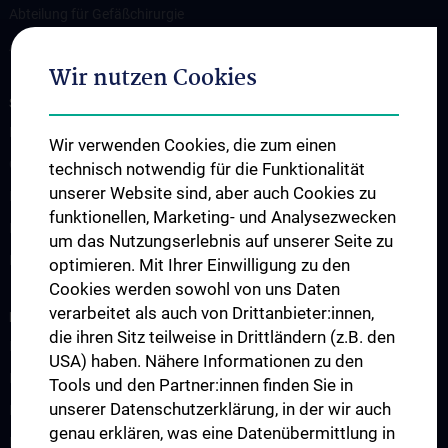
Abteilung für Gefäßchirurgie
Abteilung für Transplantation
Wir nutzen Cookies
STUDIUM, AUS- UND WEITERBILDUNG
Lehrveranstaltungen
Wir verwenden Cookies, die zum einen
Chirurgische Lehre im Humanmedizinstudium N202
technisch notwendig für die Funktionalität
unserer Website sind, aber auch Cookies zu
Klinisch-Praktisches Jahr (KPJ)
funktionellen, Marketing- und Analysezwecken
Famulatur
um das Nutzungserlebnis auf unserer Seite zu
Fellows & Observer
optimieren. Mit Ihrer Einwilligung zu den
Cookies werden sowohl von uns Daten
verarbeitet als auch von Drittanbieter:innen,
FORSCHUNG
die ihren Sitz teilweise in Drittländern (z.B. den
Forschung Viszeralchirurgie
USA) haben. Nähere Informationen zu den
Forschung Gefäßchirurgie
Tools und den Partner:innen finden Sie in
unserer Datenschutzerklärung, in der wir auch
Forschung Transplantation
genau erklären, was eine Datenübermittlung in
Preise und Auszeichnungen