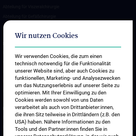
Abteilung für Viszeralchirurgie
Abteilung für Gefäßchirurgie
Abteilung für Transplantation
Wir nutzen Cookies
STUDIUM, AUS- UND WEITERBILDUNG
Lehrveranstaltungen
Wir verwenden Cookies, die zum einen
Chirurgische Lehre im Humanmedizinstudium N202
technisch notwendig für die Funktionalität
unserer Website sind, aber auch Cookies zu
Klinisch-Praktisches Jahr (KPJ)
funktionellen, Marketing- und Analysezwecken
Famulatur
um das Nutzungserlebnis auf unserer Seite zu
Fellows & Observer
optimieren. Mit Ihrer Einwilligung zu den
Cookies werden sowohl von uns Daten
verarbeitet als auch von Drittanbieter:innen,
FORSCHUNG
die ihren Sitz teilweise in Drittländern (z.B. den
Forschung Viszeralchirurgie
USA) haben. Nähere Informationen zu den
Forschung Gefäßchirurgie
Tools und den Partner:innen finden Sie in