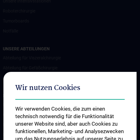
Unsere Intensivstationen
Roboterchirurgie
Tumorboards
Notfälle
UNSERE ABTEILUNGEN
Abteilung für Viszeralchirurgie
Abteilung für Gefäßchirurgie
Abteilung für Transplantation
Wir nutzen Cookies
STUDIUM, AUS- UND WEITERBILDUNG
Lehrveranstaltungen
Wir verwenden Cookies, die zum einen
Chirurgische Lehre im Humanmedizinstudium N202
technisch notwendig für die Funktionalität
unserer Website sind, aber auch Cookies zu
Klinisch-Praktisches Jahr (KPJ)
funktionellen, Marketing- und Analysezwecken
Famulatur
um das Nutzungserlebnis auf unserer Seite zu