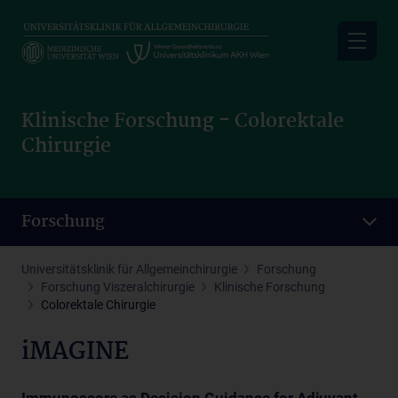
Skip
to
main
content
Klinische Forschung - Colorektale
Chirurgie
Forschung
Universitätsklinik für Allgemeinchirurgie
Forschung
Forschung Viszeralchirurgie
Klinische Forschung
Colorektale Chirurgie
iMAGINE
Immunoscore as Decision Guidance for Adjuvant