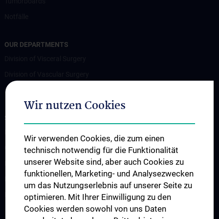
Tumorboards
Notfälle
OUR DEPARTMENTS
Division of Visceral Surgery
Division of Vascular Surgery
Division of Transplantation
Wir nutzen Cookies
STUDIES, TRAINING AND FURTHER EDUCATION
Lehrveranstaltungen
Wir verwenden Cookies, die zum einen
Chirurgische Lehre im Humanmedizinstudium N202
technisch notwendig für die Funktionalität
unserer Website sind, aber auch Cookies zu
Klinisch-Praktisches Jahr (KPJ)
funktionellen, Marketing- und Analysezwecken
Famulatur
um das Nutzungserlebnis auf unserer Seite zu
Fellows & Observer
optimieren. Mit Ihrer Einwilligung zu den
Cookies werden sowohl von uns Daten