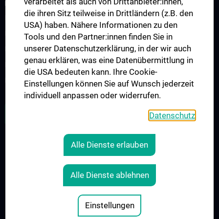
verarbeitet als auch von Drittanbieter:innen,
RESEARCH
die ihren Sitz teilweise in Drittländern (z.B. den
Forschung Viszeralchirurgie
USA) haben. Nähere Informationen zu den
Forschung Gefäßchirurgie
Tools und den Partner:innen finden Sie in
unserer Datenschutzerklärung, in der wir auch
Forschung Transplantation
genau erklären, was eine Datenübermittlung in
Preise und Auszeichnungen
die USA bedeuten kann. Ihre Cookie-
Researcher of the month
Einstellungen können Sie auf Wunsch jederzeit
individuell anpassen oder widerrufen.
ALLE NEWS
Datenschutz
Alle Dienste erlauben
Legal
CONTACT
Alle Dienste ablehnen
COOKIE-EINSTELLUNGEN
LEGAL DETAILS
Einstellungen
© 2026 Medical University Vienna