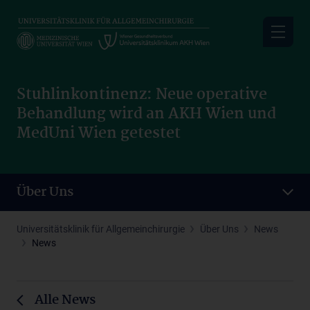
Skip
to
main
content
Stuhlinkontinenz: Neue operative
Behandlung wird an AKH Wien und
MedUni Wien getestet
Über Uns
Universitätsklinik für Allgemeinchirurgie
Über Uns
News
News
Alle News