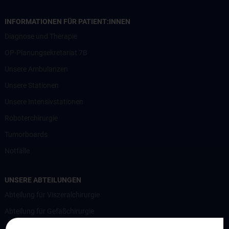
INFORMATIONEN FÜR PATIENT:INNEN
Diagnose und Therapie
OP-Planungsekretariat 7B
Unsere Ambulanzen
Unsere Stationen
Unsere Intensivstationen
Roboterchirurgie
Tumorboards
Notfälle
UNSERE ABTEILUNGEN
Abteilung für Viszeralchirurgie
Abteilung für Gefäßchirurgie
Abteilung für Transplantation