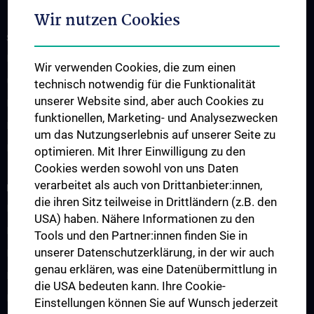
Wir nutzen Cookies
STUDIUM, AUS- UND WEITERBILDUNG
Lehrveranstaltungen
Wir verwenden Cookies, die zum einen
Chirurgische Lehre im Humanmedizinstudium N202
technisch notwendig für die Funktionalität
unserer Website sind, aber auch Cookies zu
Klinisch-Praktisches Jahr (KPJ)
funktionellen, Marketing- und Analysezwecken
Famulatur
um das Nutzungserlebnis auf unserer Seite zu
Fellows & Observer
optimieren. Mit Ihrer Einwilligung zu den
Cookies werden sowohl von uns Daten
verarbeitet als auch von Drittanbieter:innen,
FORSCHUNG
die ihren Sitz teilweise in Drittländern (z.B. den
Forschung Viszeralchirurgie
USA) haben. Nähere Informationen zu den
Forschung Gefäßchirurgie
Tools und den Partner:innen finden Sie in
unserer Datenschutzerklärung, in der wir auch
Forschung Transplantation
genau erklären, was eine Datenübermittlung in
Preise und Auszeichnungen
die USA bedeuten kann. Ihre Cookie-
Researcher of the month
Einstellungen können Sie auf Wunsch jederzeit