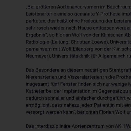
„Bei größeren Aortenaneurysmen im Bauchraum m
Leistenarterie eine so genannte Y-Prothese impl
perkutan, das heißt ohne Freilegung der Leisten
sehr rasch wieder nach Hause entlassen werden. 
Ergebnis“, so Florian Wolf von der Klinischen Ab
Radiologie (Leitung: Christian Loewe), Universit
gemeinsam mit Wolf Eilenberg von der Klinische
Neumayer), Universitätsklinik für Allgemeinchiru
Das Besondere an diesem neuartigen Stentgraft i
Nierenarterien und Viszeralarterien in die Prot
insgesamt fünf Fenster finden sich nur wenige M
Katheter bei der Implantation im Gegensatz zu an
dadurch schneller und einfacher durchgeführt w
ermöglicht, dass nahezu jede:r Patient:in mit
versorgt werden kann“, berichten Florian Wolf u
Das interdisziplinäre Aortenzentrum von AKH W