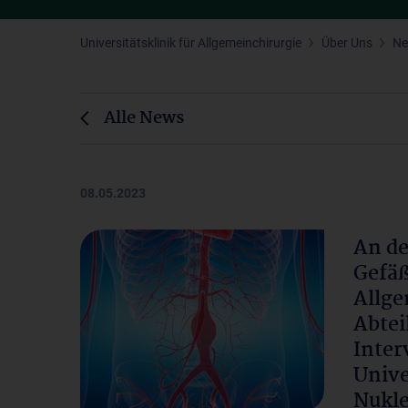
Universitätsklinik für Allgemeinchirurgie
Über Uns
N
Alle News
08.05.2023
An de
Gefäß
Allge
Abtei
Inter
Unive
Nukl