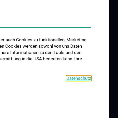
ngen
Forschung Gefäßchirurgie
re im
Forschung Transplantation
udium N202
Preise und Auszeichnungen
hes Jahr (KPJ)
Researcher of the month
er auch Cookies zu funktionellen, Marketing-
er
 den Cookies werden sowohl von uns Daten
 Nähere Informationen zu den Tools und den
bermittlung in die USA bedeuten kann. Ihre
Datenschutz
S
KONTAKT
COOKIE-EINSTELLUNGEN
IMPRESSUM