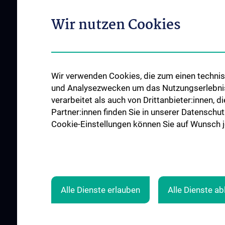
Diagnose und Thera
Unsere Ärztinnen und Ärzte
Wir nutzen Cookies
OP-Planungsekretar
Unsere Abteilungen
Unsere Ambulanzen
Unsere Pflege-Teams
Unsere Stationen
Events
Unsere Intensivstat
News
Wir verwenden Cookies, die zum einen technisc
Roboterchirurgie
Kontakt
und Analysezwecken um das Nutzungserlebnis a
verarbeitet als auch von Drittanbieter:innen, d
Tumorboards
Partner:innen finden Sie in unserer Datenschut
Notfälle
Cookie-Einstellungen können Sie auf Wunsch je
ALLE NEWS
Alle Dienste erlauben
Alle Dienste a
© 2026 Medizinische Universität Wien