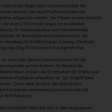
uss in der Regel unter Vollnarkose über die
antiert werden. Die neue Prothese konnte rein
arterie, eingesetzt werden. Der Patient konnte dadurch
Die erste CT-Kontrolle zeigte ein exzellentes
teilung für Kardiovaskuläre und Interventionelle
ätsklinik für Radiologie und Nuklearmedizin, der
n Abteilung für Gefäßchirurgie (Leitung: Christoph
rgie den Eingriff erfolgreich durchgeführt hat.
st, dass sehr flexibel mehrere Fenster für die
hese eingenäht werden können. Im Bereich der
etallstreben, sodass die Sichtbarkeit der Drähte und
deren Produkten erleichtert ist. Der Eingriff kann
erden. „Diese neue Struktur des Stentgrafts
 einem komplexen Aortenaneurysma endovaskulär
nd Wolf Eilenberg.
ien und MedUni Wien hat sich in den vergangenen