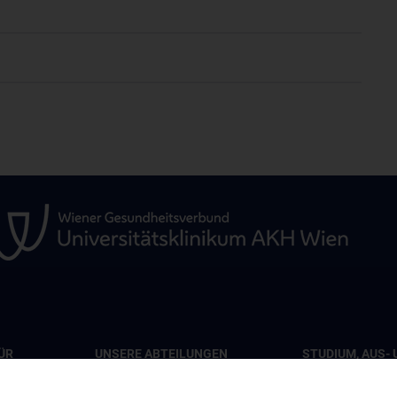
ÜR
UNSERE ABTEILUNGEN
STUDIUM, AUS- 
WEITERBILDUN
Abteilung für Viszeralchirurgie