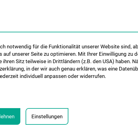
pie
Lehrveranstaltu
Abteilung für Gefäßchirurgie
iat 7B
Chirurgische Leh
Abteilung für Transplantation
Humanmedizinst
Klinisch-Praktisc
Famulatur
ionen
h notwendig für die Funktionalität unserer Website sind, ab
Fellows & Observ
uf unserer Seite zu optimieren. Mit Ihrer Einwilligung zu
ie ihren Sitz teilweise in Drittländern (z.B. den USA) haben.
zerklärung, in der wir auch genau erklären, was eine Datenü
derzeit individuell anpassen oder widerrufen.
blehnen
Einstellungen
RECHTLICHE