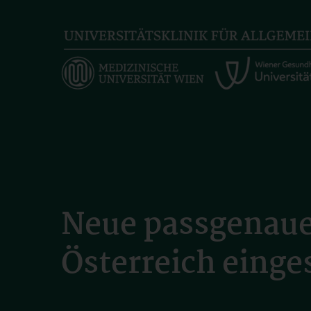
Skip
to
main
content
Neue passgenaue
Österreich einge