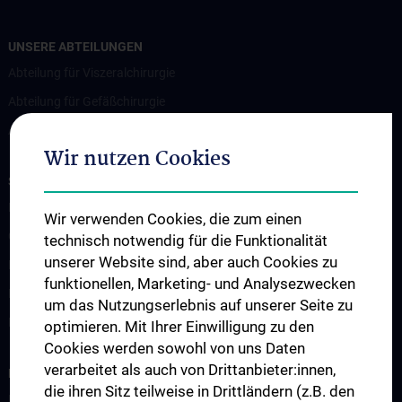
UNSERE ABTEILUNGEN
Abteilung für Viszeralchirurgie
Abteilung für Gefäßchirurgie
Abteilung für Transplantation
Wir nutzen Cookies
STUDIUM, AUS- UND WEITERBILDUNG
Lehrveranstaltungen
Wir verwenden Cookies, die zum einen
Chirurgische Lehre im Humanmedizinstudium N202
technisch notwendig für die Funktionalität
unserer Website sind, aber auch Cookies zu
Klinisch-Praktisches Jahr (KPJ)
funktionellen, Marketing- und Analysezwecken
Famulatur
um das Nutzungserlebnis auf unserer Seite zu
Fellows & Observer
optimieren. Mit Ihrer Einwilligung zu den
Cookies werden sowohl von uns Daten
verarbeitet als auch von Drittanbieter:innen,
FORSCHUNG
die ihren Sitz teilweise in Drittländern (z.B. den
Forschung Viszeralchirurgie