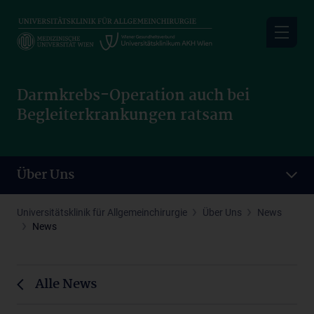
Skip
to
main
content
Darmkrebs-Operation auch bei
Begleiterkrankungen ratsam
Über Uns
Universitätsklinik für Allgemeinchirurgie
Über Uns
News
News
Alle News