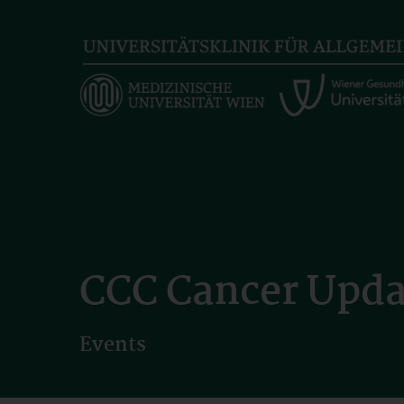
Skip
to
main
content
CCC Cancer Upda
Events