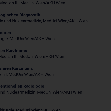
e Medizin III, MedUni Wien/AKH Wien
iologischen Diagnostik
logie und Nuklearmedizin, MedUni Wien/AKH Wien
umoren
hologie, MedUni Wien/AKH Wien
ären Karzinoms
e Medizin III, MedUni Wien/AKH Wien
lulären Karzinoms
dizin I, MedUni Wien/AKH Wien
rventionellen Radiologie
gie und Nuklearmedizin, MedUni Wien/AKH Wien
nchirurgie, MedUni Wien/AKH Wien