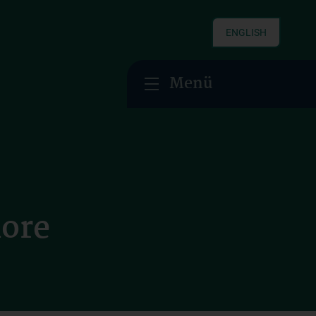
ENGLISH
Menü
more