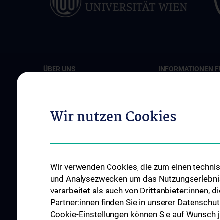
ÜBER UNS
INFORMATIONEN F
PATIENT:INNEN
Unsere klinischen Schwerpunkte
Diagnose und Thera
Unsere Ärztinnen und Ärzte
Wir nutzen Cookies
OP-Planungsekretar
Unsere Abteilungen
Unsere Ambulanzen
Unsere Pflege-Teams
Unsere Stationen
Events
Unsere Intensivstat
News
Wir verwenden Cookies, die zum einen technisc
Roboterchirurgie
Kontakt
und Analysezwecken um das Nutzungserlebnis a
verarbeitet als auch von Drittanbieter:innen, d
Tumorboards
Partner:innen finden Sie in unserer Datenschut
Notfälle
Cookie-Einstellungen können Sie auf Wunsch je