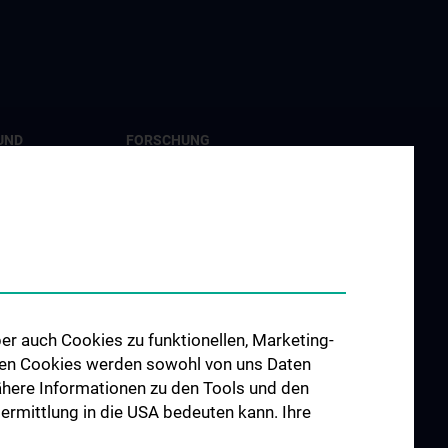
UND
FORSCHUNG
G
Forschung Viszeralchirurgie
ngen
Forschung Gefäßchirurgie
re im
Forschung Transplantation
udium N202
Preise und Auszeichnungen
hes Jahr (KPJ)
Researcher of the month
er auch Cookies zu funktionellen, Marketing-
er
 den Cookies werden sowohl von uns Daten
 Nähere Informationen zu den Tools und den
bermittlung in die USA bedeuten kann. Ihre