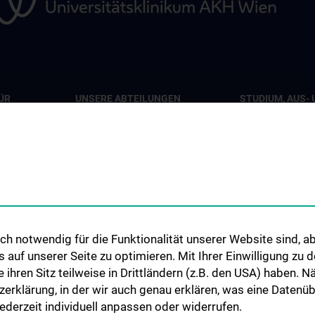
ÜR
UNSERE ABTEILUNGEN
STUDIUM, AUS- 
WEITERBILDUN
Abteilung für Viszeralchirurgie
pie
Lehrveranstaltu
Abteilung für Gefäßchirurgie
iat 7B
Chirurgische Leh
Abteilung für Transplantation
Humanmedizinst
Klinisch-Praktisc
Famulatur
ionen
h notwendig für die Funktionalität unserer Website sind, ab
Fellows & Observ
uf unserer Seite zu optimieren. Mit Ihrer Einwilligung zu
ie ihren Sitz teilweise in Drittländern (z.B. den USA) haben.
zerklärung, in der wir auch genau erklären, was eine Datenü
derzeit individuell anpassen oder widerrufen.